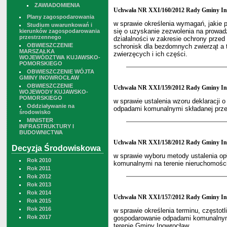
ZAWIADOMIENIA
Uchwała NR XXI/160/2012 Rady Gminy Ino
Plany zagospodarowania
w sprawie określenia wymagań, jakie p
Studium uwarunkowań i
się o uzyskanie zezwolenia na prowad
kierunków zagospodarowania
przestrzennego
działalności w zakresie ochrony prze
OBWIESZCZENIE
schronisk dla bezdomnych zwierząt a t
MARSZAŁKA
zwierzęcych i ich części.
WOJEWÓDZTWA KUJAWSKO-
POMORSKIEGO
OBWIESZCZENIE WÓJTA
GMINY INOWROCŁAW
OBWIESZCZENIE
Uchwała NR XXI/159/2012 Rady Gminy Ino
WOJEWODY KUJAWSKO-
POMORSKIEGO
w sprawie ustalenia wzoru deklaracji 
Oddziaływanie na
odpadami komunalnymi składanej przez
środowisko
MINISTER
INFRASTRUKTURY I
BUDOWNICTWA
Uchwała NR XXI/158/2012 Rady Gminy Ino
Decyzja Środowiskowa
w sprawie wyboru metody ustalenia o
Rok 2010
komunalnymi na terenie nieruchomości 
Rok 2011
Rok 2012
Rok 2013
Rok 2014
Uchwała NR XXI/157/2012 Rady Gminy Ino
Rok 2015
Rok 2016
w sprawie określenia terminu, częstotli
Rok 2017
gospodarowanie odpadami komunalnymi
terenie Gminy Inowrocław.