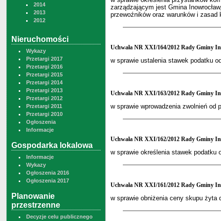
2014
zarządzającym jest Gmina Inowrocław,
2013
przewoźników oraz warunków i zasad k
2012
Nieruchomości
Uchwała NR XXI/164/2012 Rady Gminy Ino
Wykazy
Przetargi 2017
w sprawie ustalenia stawek podatku o
Przetargi 2016
Przetargi 2015
Przetargi 2014
Przetargi 2013
Uchwała NR XXI/163/2012 Rady Gminy Ino
Przetargi 2012
w sprawie wprowadzenia zwolnień od p
Przetargi 2011
Przetargi 2010
Ogłoszenia
Informacje
Uchwała NR XXI/162/2012 Rady Gminy Ino
Gospodarka lokalowa
w sprawie określenia stawek podatku 
Informacje
Wykazy
Ogłoszenia 2016
Ogłoszenia 2017
Uchwała NR XXI/161/2012 Rady Gminy Ino
Planowanie
w sprawie obniżenia ceny skupu żyta 
przestrzenne
Decyzje celu publicznego