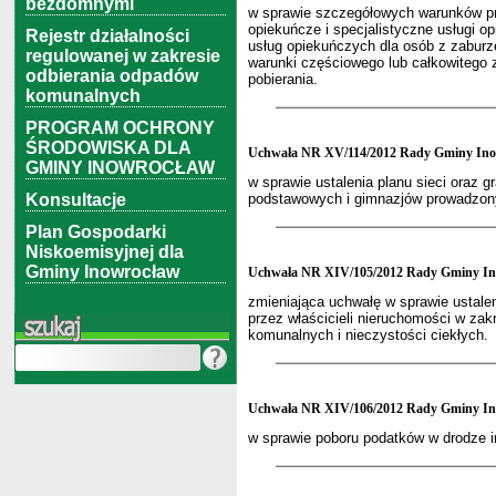
bezdomnymi
w sprawie szczegółowych warunków prz
opiekuńcze i specjalistyczne usługi o
Rejestr działalności
usług opiekuńczych dla osób z zabur
regulowanej w zakresie
warunki częściowego lub całkowitego zw
odbierania odpadów
pobierania.
komunalnych
PROGRAM OCHRONY
ŚRODOWISKA DLA
Uchwała NR XV/114/2012 Rady Gminy Inow
GMINY INOWROCŁAW
w sprawie ustalenia planu sieci oraz 
Konsultacje
podstawowych i gimnazjów prowadzon
Plan Gospodarki
Niskoemisyjnej dla
Gminy Inowrocław
Uchwała NR XIV/105/2012 Rady Gminy Inow
zmieniająca uchwałę w sprawie ustale
przez właścicieli nieruchomości w zak
komunalnych i nieczystości ciekłych.
Uchwała NR XIV/106/2012 Rady Gminy Inow
w sprawie poboru podatków w drodze i