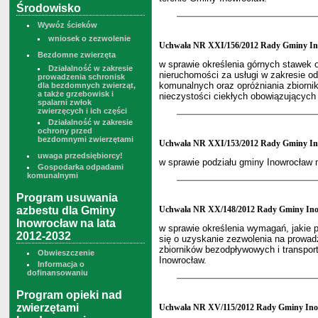
Środowisko
Wywóz ścieków
wniosek o zezwolenie
Uchwała NR XXI/156/2012 Rady Gminy Ino
Bezdomne zwierzęta
w sprawie określenia górnych stawek o
Działalność w zakresie
nieruchomości za usługi w zakresie od
prowadzenia schronisk
komunalnych oraz opróżniania zbiorni
dla bezdomnych zwierząt,
a także grzebowisk i
nieczystości ciekłych obowiązujących
spalarni zwłok
zwierzęcych i ich części
Działalność w zakresie
ochrony przed
bezdomnymi zwierzętami
Uchwała NR XXI/153/2012 Rady Gminy Ino
uwaga przedsiębiorcy!
w sprawie podziału gminy Inowrocław 
Gospodarka odpadami
komunalnymi
Program usuwania
azbestu dla Gminy
Uchwała NR XX/148/2012 Rady Gminy Inow
Inowrocław na lata
w sprawie określenia wymagań, jakie p
2012-2032
się o uzyskanie zezwolenia na prowadz
zbiorników bezodpływowych i transport
Obwieszczenie
Inowrocław.
Informacja o
dofinansowaniu
Program opieki nad
zwierzętami
Uchwała NR XV/115/2012 Rady Gminy Inow