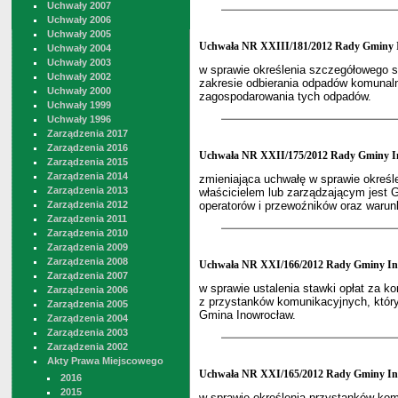
Uchwały 2007
Uchwały 2006
Uchwały 2005
Uchwała NR XXIII/181/2012 Rady Gminy I
Uchwały 2004
Uchwały 2003
w sprawie określenia szczegółowego s
Uchwały 2002
zakresie odbierania odpadów komunaln
Uchwały 2000
zagospodarowania tych odpadów.
Uchwały 1999
Uchwały 1996
Zarządzenia 2017
Zarządzenia 2016
Uchwała NR XXII/175/2012 Rady Gminy Ino
Zarządzenia 2015
Zarządzenia 2014
zmieniająca uchwałę w sprawie określ
Zarządzenia 2013
właścicielem lub zarządzającym jest 
Zarządzenia 2012
operatorów i przewoźników oraz warunk
Zarządzenia 2011
Zarządzenia 2010
Zarządzenia 2009
Zarządzenia 2008
Uchwała NR XXI/166/2012 Rady Gminy Ino
Zarządzenia 2007
w sprawie ustalenia stawki opłat za k
Zarządzenia 2006
z przystanków komunikacyjnych, który
Zarządzenia 2005
Gmina Inowrocław.
Zarządzenia 2004
Zarządzenia 2003
Zarządzenia 2002
Akty Prawa Miejscowego
Uchwała NR XXI/165/2012 Rady Gminy Ino
2016
2015
w sprawie określenia przystanków kom