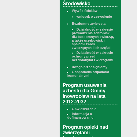
Środowisko
Wywóz ścieków
wniosek o zezwolenie
Bezdomne zwierzęta
Działalność w zakresie
prowadzenia schronisk
dla bezdomnych zwierząt,
a także grzebowisk i
spalarni zwłok
zwierzęcych i ich części
Działalność w zakresie
ochrony przed
bezdomnymi zwierzętami
uwaga przedsiębiorcy!
Gospodarka odpadami
komunalnymi
Program usuwania
azbestu dla Gminy
Inowrocław na lata
2012-2032
Obwieszczenie
Informacja o
dofinansowaniu
Program opieki nad
zwierzętami