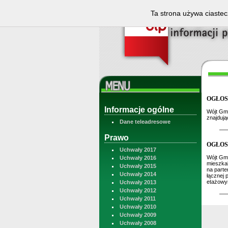
Ta strona używa ciastec
OGŁOS
Informacje ogólne
Wójt Gmi
znajdują
Dane teleadresowe
Prawo
OGŁOS
Uchwały 2017
Wójt Gmi
Uchwały 2016
mieszkal
Uchwały 2015
na parte
Uchwały 2014
łącznej 
etażowy
Uchwały 2013
Uchwały 2012
Uchwały 2011
Uchwały 2010
Uchwały 2009
Uchwały 2008