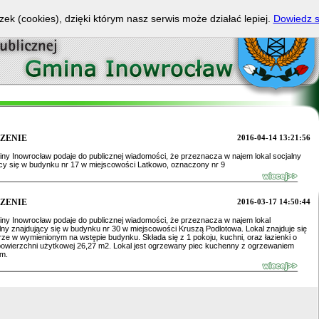
zek (cookies), dzięki którym nasz serwis może działać lepiej.
Dowiedz s
ZENIE
2016-04-14 13:21:56
ny Inowrocław podaje do publicznej wiadomości, że przeznacza w najem lokal socjalny
cy się w budynku nr 17 w miejscowości Latkowo, oznaczony nr 9
ZENIE
2016-03-17 14:50:44
ny Inowrocław podaje do publicznej wiadomości, że przeznacza w najem lokal
ny znajdujący się w budynku nr 30 w miejscowości Kruszą Podlotowa. Lokal znajduje się
rze w wymienionym na wstępie budynku. Składa się z 1 pokoju, kuchni, oraz łazienki o
powierzchni użytkowej 26,27 m2. Lokal jest ogrzewany piec kuchenny z ogrzewaniem
m.