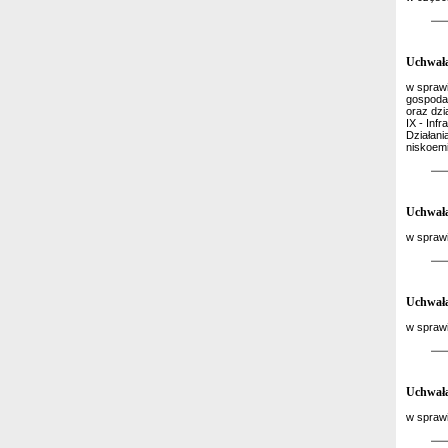
Uchwała
w sprawi
gospodar
oraz dzi
IX - Inf
Działani
niskoemi
Uchwała
w sprawi
Uchwała
w sprawi
Uchwała
w sprawi