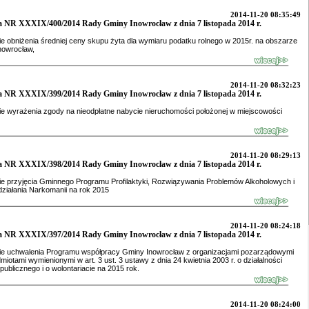
2014-11-20 08:35:49
 NR XXXIX/400/2014 Rady Gminy Inowrocław z dnia 7 listopada 2014 r.
e obniżenia średniej ceny skupu żyta dla wymiaru podatku rolnego w 2015r. na obszarze
nowrocław,
2014-11-20 08:32:23
 NR XXXIX/399/2014 Rady Gminy Inowrocław z dnia 7 listopada 2014 r.
e wyrażenia zgody na nieodpłatne nabycie nieruchomości położonej w miejscowości
2014-11-20 08:29:13
 NR XXXIX/398/2014 Rady Gminy Inowrocław z dnia 7 listopada 2014 r.
e przyjęcia Gminnego Programu Profilaktyki, Rozwiązywania Problemów Alkoholowych i
ziałania Narkomanii na rok 2015
2014-11-20 08:24:18
 NR XXXIX/397/2014 Rady Gminy Inowrocław z dnia 7 listopada 2014 r.
ie uchwalenia Programu współpracy Gminy Inowrocław z organizacjami pozarządowymi
miotami wymienionymi w art. 3 ust. 3 ustawy z dnia 24 kwietnia 2003 r. o działalności
publicznego i o wolontariacie na 2015 rok.
2014-11-20 08:24:00