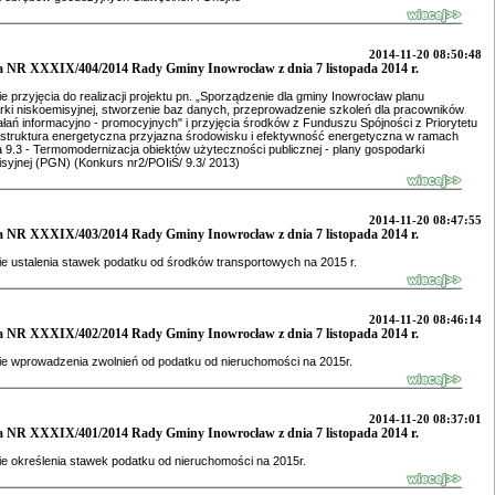
2014-11-20 08:50:48
 NR XXXIX/404/2014 Rady Gminy Inowrocław z dnia 7 listopada 2014 r.
e przyjęcia do realizacji projektu pn. „Sporządzenie dla gminy Inowrocław planu
ki niskoemisyjnej, stworzenie baz danych, przeprowadzenie szkoleń dla pracowników
ałań informacyjno - promocyjnych" i przyjęcia środków z Funduszu Spójności z Priorytetu
rastruktura energetyczna przyjazna środowisku i efektywność energetyczna w ramach
a 9.3 - Termomodernizacja obiektów użyteczności publicznej - plany gospodarki
syjnej (PGN) (Konkurs nr2/POIiŚ/ 9.3/ 2013)
2014-11-20 08:47:55
 NR XXXIX/403/2014 Rady Gminy Inowrocław z dnia 7 listopada 2014 r.
e ustalenia stawek podatku od środków transportowych na 2015 r.
2014-11-20 08:46:14
 NR XXXIX/402/2014 Rady Gminy Inowrocław z dnia 7 listopada 2014 r.
e wprowadzenia zwolnień od podatku od nieruchomości na 2015r.
2014-11-20 08:37:01
 NR XXXIX/401/2014 Rady Gminy Inowrocław z dnia 7 listopada 2014 r.
e określenia stawek podatku od nieruchomości na 2015r.