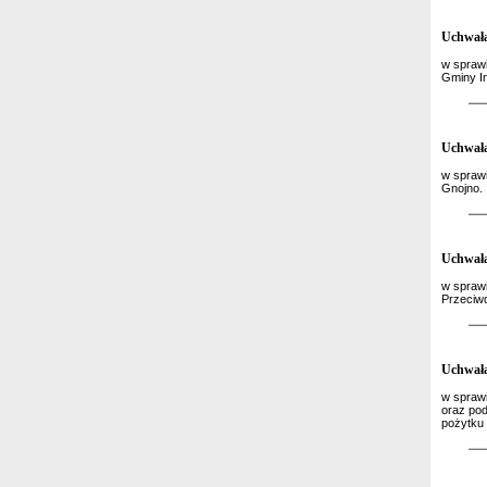
Uchwała
w sprawi
Gminy I
Uchwała
w sprawi
Gnojno.
Uchwała
w sprawi
Przeciwd
Uchwała
w spraw
oraz pod
pożytku 