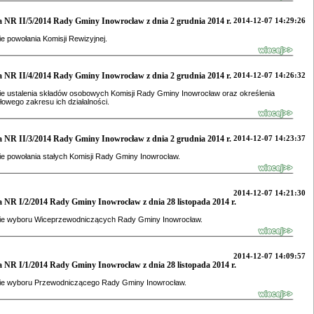
 NR II/5/2014 Rady Gminy Inowrocław z dnia 2 grudnia 2014 r.
2014-12-07 14:29:26
e powołania Komisji Rewizyjnej.
 NR II/4/2014 Rady Gminy Inowrocław z dnia 2 grudnia 2014 r.
2014-12-07 14:26:32
e ustalenia składów osobowych Komisji Rady Gminy Inowrocław oraz określenia
owego zakresu ich działalności.
 NR II/3/2014 Rady Gminy Inowrocław z dnia 2 grudnia 2014 r.
2014-12-07 14:23:37
e powołania stałych Komisji Rady Gminy Inowrocław.
2014-12-07 14:21:30
 NR I/2/2014 Rady Gminy Inowrocław z dnia 28 listopada 2014 r.
ie wyboru Wiceprzewodniczących Rady Gminy Inowrocław.
2014-12-07 14:09:57
 NR I/1/2014 Rady Gminy Inowrocław z dnia 28 listopada 2014 r.
ie wyboru Przewodniczącego Rady Gminy Inowrocław.