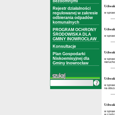
bezdomnymi
Uchwała
Rejestr działalności
regulowanej w zakresie
w sprawi
odbierania odpadów
komunalnych
PROGRAM OCHRONY
Uchwała
ŚRODOWISKA DLA
w sprawi
GMINY INOWROCŁAW
Konsultacje
Uchwała
Plan Gospodarki
Niskoemisyjnej dla
w spraw
nieruch
Gminy Inowrocław
Uchwała
w spraw
na obsz
Uchwała
w spraw
w częśc