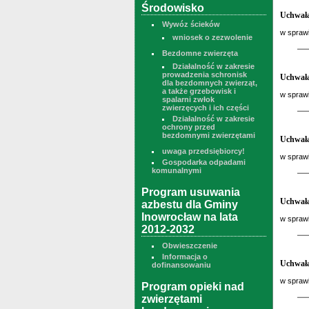
Środowisko
Uchwała
Wywóz ścieków
w sprawi
wniosek o zezwolenie
Bezdomne zwierzęta
Działalność w zakresie
prowadzenia schronisk
Uchwała
dla bezdomnych zwierząt,
a także grzebowisk i
w sprawi
spalarni zwłok
zwierzęcych i ich części
Działalność w zakresie
ochrony przed
bezdomnymi zwierzętami
Uchwała
uwaga przedsiębiorcy!
w sprawi
Gospodarka odpadami
komunalnymi
Program usuwania
Uchwała
azbestu dla Gminy
Inowrocław na lata
w sprawi
2012-2032
Obwieszczenie
Informacja o
Uchwała
dofinansowaniu
w sprawi
Program opieki nad
zwierzętami