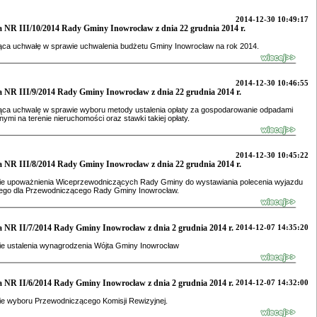
2014-12-30 10:49:17
 NR III/10/2014 Rady Gminy Inowrocław z dnia 22 grudnia 2014 r.
ąca uchwałę w sprawie uchwalenia budżetu Gminy Inowrocław na rok 2014.
2014-12-30 10:46:55
 NR III/9/2014 Rady Gminy Inowrocław z dnia 22 grudnia 2014 r.
ąca uchwalę w sprawie wyboru metody ustalenia opłaty za gospodarowanie odpadami
ymi na terenie nieruchomości oraz stawki takiej opłaty.
2014-12-30 10:45:22
 NR III/8/2014 Rady Gminy Inowrocław z dnia 22 grudnia 2014 r.
ie upoważnienia Wiceprzewodniczących Rady Gminy do wystawiania polecenia wyjazdu
ego dla Przewodniczącego Rady Gminy Inowrocław.
 NR II/7/2014 Rady Gminy Inowrocław z dnia 2 grudnia 2014 r.
2014-12-07 14:35:20
ie ustalenia wynagrodzenia Wójta Gminy Inowrocław
 NR II/6/2014 Rady Gminy Inowrocław z dnia 2 grudnia 2014 r.
2014-12-07 14:32:00
ie wyboru Przewodniczącego Komisji Rewizyjnej.