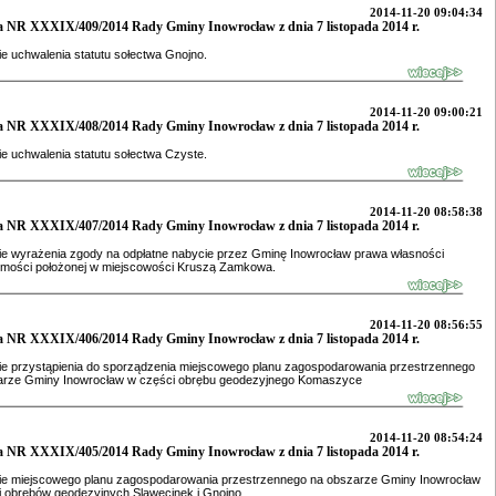
2014-11-20 09:04:34
 NR XXXIX/409/2014 Rady Gminy Inowrocław z dnia 7 listopada 2014 r.
e uchwalenia statutu sołectwa Gnojno.
2014-11-20 09:00:21
 NR XXXIX/408/2014 Rady Gminy Inowrocław z dnia 7 listopada 2014 r.
e uchwalenia statutu sołectwa Czyste.
2014-11-20 08:58:38
 NR XXXIX/407/2014 Rady Gminy Inowrocław z dnia 7 listopada 2014 r.
ie wyrażenia zgody na odpłatne nabycie przez Gminę Inowrocław prawa własności
omości położonej w miejscowości Kruszą Zamkowa.
2014-11-20 08:56:55
 NR XXXIX/406/2014 Rady Gminy Inowrocław z dnia 7 listopada 2014 r.
ie przystąpienia do sporządzenia miejscowego planu zagospodarowania przestrzennego
arze Gminy Inowrocław w części obrębu geodezyjnego Komaszyce
2014-11-20 08:54:24
 NR XXXIX/405/2014 Rady Gminy Inowrocław z dnia 7 listopada 2014 r.
ie miejscowego planu zagospodarowania przestrzennego na obszarze Gminy Inowrocław
i obrębów geodezyjnych Slawęcinek i Gnojno