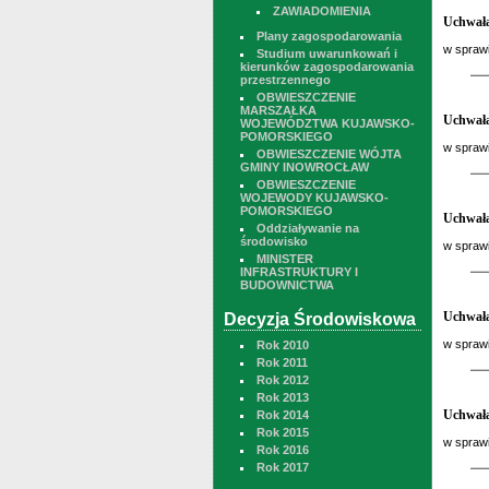
ZAWIADOMIENIA
Uchwała
Plany zagospodarowania
w sprawi
Studium uwarunkowań i
kierunków zagospodarowania
przestrzennego
OBWIESZCZENIE
MARSZAŁKA
Uchwała
WOJEWÓDZTWA KUJAWSKO-
POMORSKIEGO
w sprawi
OBWIESZCZENIE WÓJTA
GMINY INOWROCŁAW
OBWIESZCZENIE
WOJEWODY KUJAWSKO-
POMORSKIEGO
Uchwała
Oddziaływanie na
środowisko
w sprawi
MINISTER
INFRASTRUKTURY I
BUDOWNICTWA
Uchwała
Decyzja Środowiskowa
w sprawi
Rok 2010
Rok 2011
Rok 2012
Rok 2013
Uchwała
Rok 2014
Rok 2015
w sprawi
Rok 2016
Rok 2017