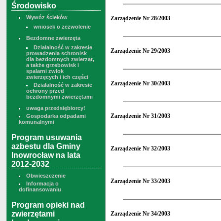
Środowisko
Wywóz ścieków
Zarządzenie Nr 28/2003
wniosek o zezwolenie
Bezdomne zwierzęta
Działalność w zakresie
Zarządzenie Nr 29/2003
prowadzenia schronisk
dla bezdomnych zwierząt,
a także grzebowisk i
spalarni zwłok
zwierzęcych i ich części
Zarządzenie Nr 30/2003
Działalność w zakresie
ochrony przed
bezdomnymi zwierzętami
uwaga przedsiębiorcy!
Zarządzenie Nr 31/2003
Gospodarka odpadami
komunalnymi
Program usuwania
azbestu dla Gminy
Zarządzenie Nr 32/2003
Inowrocław na lata
2012-2032
Obwieszczenie
Zarządzenie Nr 33/2003
Informacja o
dofinansowaniu
Program opieki nad
zwierzętami
Zarządzenie Nr 34/2003