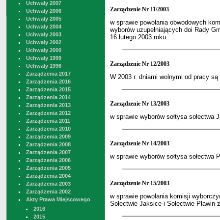
Uchwały 2007
Zarządzenie Nr 11/2003
Uchwały 2006
Uchwały 2005
w sprawie powołania obwodowych komi
Uchwały 2004
wyborów uzupełniających doi Rady Gm
Uchwały 2003
16 lutego 2003 roku .
Uchwały 2002
Uchwały 2000
Uchwały 1999
Zarządzenie Nr 12/2003
Uchwały 1996
Zarządzenia 2017
W 2003 r. dniami wolnymi od pracy są
Zarządzenia 2016
Zarządzenia 2015
Zarządzenia 2014
Zarządzenie Nr 13/2003
Zarządzenia 2013
Zarządzenia 2012
w sprawie wyborów sołtysa sołectwa J
Zarządzenia 2011
Zarządzenia 2010
Zarządzenia 2009
Zarządzenie Nr 14/2003
Zarządzenia 2008
Zarządzenia 2007
w sprawie wyborów sołtysa sołectwa P
Zarządzenia 2006
Zarządzenia 2005
Zarządzenia 2004
Zarządzenie Nr 15/2003
Zarządzenia 2003
Zarządzenia 2002
w sprawie powołania komisji wyborczy
Akty Prawa Miejscowego
Sołectwie Jaksice i Sołectwie Pławin
2016
2015