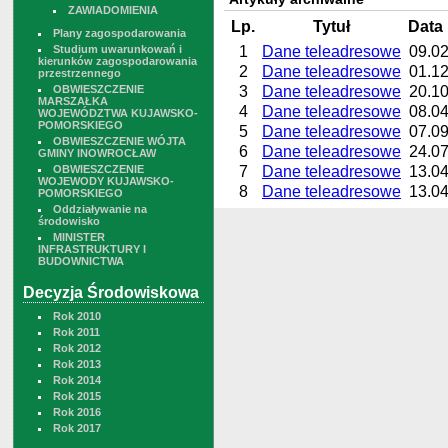
ZAWIADOMIENIA
Lp.
Tytuł
Data 
Plany zagospodarowania
Studium uwarunkowań i
1
Dane teleadresowe
09.02
kierunków zagospodarowania
2
Dane teleadresowe
01.12
przestrzennego
OBWIESZCZENIE
3
Dane teleadresowe
20.10
MARSZAŁKA
4
Dane teleadresowe
08.04
WOJEWÓDZTWA KUJAWSKO-
POMORSKIEGO
5
Dane teleadresowe
07.09
OBWIESZCZENIE WÓJTA
6
Dane teleadresowe
24.07
GMINY INOWROCŁAW
OBWIESZCZENIE
7
Dane teleadresowe
13.04
WOJEWODY KUJAWSKO-
8
Dane teleadresowe
13.04
POMORSKIEGO
Oddziaływanie na
środowisko
MINISTER
INFRASTRUKTURY I
BUDOWNICTWA
Decyzja Środowiskowa
Rok 2010
Rok 2011
Rok 2012
Rok 2013
Rok 2014
Rok 2015
Rok 2016
Rok 2017