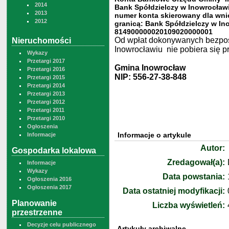
2014
Bank Spółdzielczy w Inowrocław
2013
numer konta skierowany dla wn
2012
granicą: Bank Spółdzielczy w 
814900000020109020000001
Od wpłat dokonywanych bezpoś
Nieruchomości
Inowrocławiu nie pobiera się p
Wykazy
Przetargi 2017
Gmina Inowrocław
Przetargi 2016
NIP: 556-27-38-848
Przetargi 2015
Przetargi 2014
Przetargi 2013
Przetargi 2012
Przetargi 2011
Przetargi 2010
Ogłoszenia
Informacje o artykule
Informacje
Autor:
Gospodarka lokalowa
Zredagował(a):
Informacje
Wykazy
Data powstania:
Ogłoszenia 2016
Ogłoszenia 2017
Data ostatniej modyfikacji:
Planowanie
Liczba wyświetleń:
przestrzenne
Decyzje celu publicznego
Artykuły archiwalne