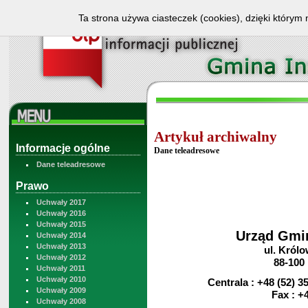
Ta strona używa ciasteczek (cookies), dzięki którym 
Artykuł archiwalny
Informacje ogólne
Dane teleadresowe
Dane teleadresowe
Prawo
Uchwały 2017
Uchwały 2016
Uchwały 2015
Urząd Gmi
Uchwały 2014
Uchwały 2013
ul. Królo
Uchwały 2012
88-100
Uchwały 2011
Uchwały 2010
Centrala : +48 (52) 3
Uchwały 2009
Fax : +48 
Uchwały 2008