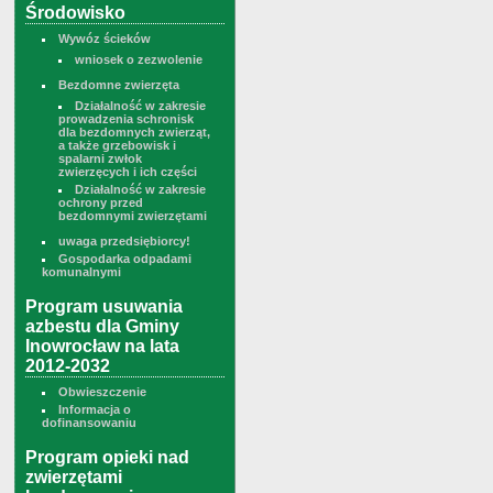
Środowisko
Wywóz ścieków
wniosek o zezwolenie
Bezdomne zwierzęta
Działalność w zakresie
prowadzenia schronisk
dla bezdomnych zwierząt,
a także grzebowisk i
spalarni zwłok
zwierzęcych i ich części
Działalność w zakresie
ochrony przed
bezdomnymi zwierzętami
uwaga przedsiębiorcy!
Gospodarka odpadami
komunalnymi
Program usuwania
azbestu dla Gminy
Inowrocław na lata
2012-2032
Obwieszczenie
Informacja o
dofinansowaniu
Program opieki nad
zwierzętami