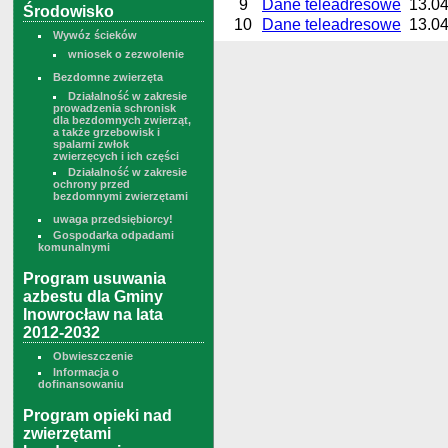
9
Dane teleadresowe
13.04
Środowisko
10
Dane teleadresowe
13.04
Wywóz ścieków
wniosek o zezwolenie
Bezdomne zwierzęta
Działalność w zakresie
prowadzenia schronisk
dla bezdomnych zwierząt,
a także grzebowisk i
spalarni zwłok
zwierzęcych i ich części
Działalność w zakresie
ochrony przed
bezdomnymi zwierzętami
uwaga przedsiębiorcy!
Gospodarka odpadami
komunalnymi
Program usuwania
azbestu dla Gminy
Inowrocław na lata
2012-2032
Obwieszczenie
Informacja o
dofinansowaniu
Program opieki nad
zwierzętami