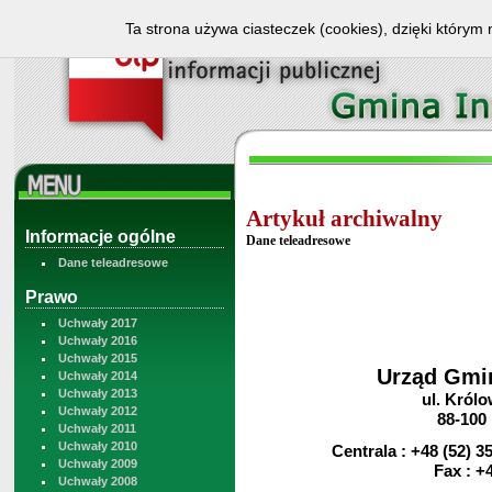
Ta strona używa ciasteczek (cookies), dzięki którym 
Artykuł archiwalny
Informacje ogólne
Dane teleadresowe
Dane teleadresowe
Prawo
Uchwały 2017
Uchwały 2016
Uchwały 2015
Urząd Gmi
Uchwały 2014
Uchwały 2013
ul. Królo
Uchwały 2012
88-100
Uchwały 2011
Uchwały 2010
Centrala : +48 (52) 3
Uchwały 2009
Fax : +48 
Uchwały 2008