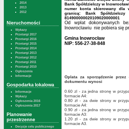
2014
Bank Spółdzielczy w Inowrocław
2013
numer konta skierowany dla 
2012
granicą: Bank Spółdzielcz
814900000020109020000001
Od wpłat dokonywanych bez
Nieruchomości
Inowrocławiu nie pobiera się p
Wykazy
Przetargi 2017
Gmina Inowrocław
Przetargi 2016
NIP: 556-27-38-848
Przetargi 2015
Przetargi 2014
Przetargi 2013
Przetargi 2012
Przetargi 2011
Przetargi 2010
Ogłoszenia
Informacje
Oplata za sporządzenie przez
dokumentu wynosi
Gospodarka lokalowa
0.60 zl - za jedna stronę w przyp
Informacje
formacie A4:
Wykazy
0.80 zł - za dwie strony w przy
Ogłoszenia 2016
formacie A4:
Ogłoszenia 2017
0.90 zł - za jedna stronę w przyp
Planowanie
formacie A3:
1.20 zł - za dwie strony w przy
przestrzenne
formacie A3.
Decyzje celu publicznego