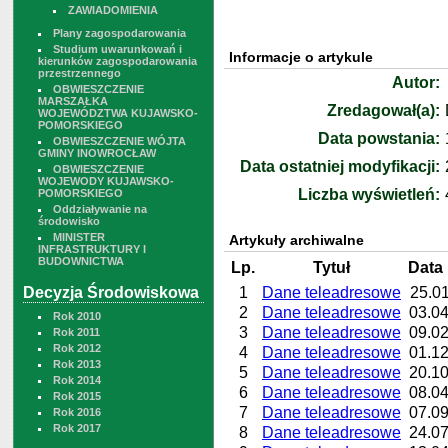
ZAWIADOMIENIA
Plany zagospodarowania
Studium uwarunkowań i
Informacje o artykule
kierunków zagospodarowania
przestrzennego
Autor:
OBWIESZCZENIE
MARSZAŁKA
Zredagował(a):
WOJEWÓDZTWA KUJAWSKO-
POMORSKIEGO
Data powstania:
OBWIESZCZENIE WÓJTA
GMINY INOWROCŁAW
Data ostatniej modyfikacji:
OBWIESZCZENIE
WOJEWODY KUJAWSKO-
Liczba wyświetleń:
POMORSKIEGO
Oddziaływanie na
środowisko
MINISTER
Artykuły archiwalne
INFRASTRUKTURY I
BUDOWNICTWA
Lp.
Tytuł
Data 
Decyzja Środowiskowa
1
Dane teleadresowe
25.01
2
Dane teleadresowe
03.04
Rok 2010
3
Dane teleadresowe
09.02
Rok 2011
Rok 2012
4
Dane teleadresowe
01.12
Rok 2013
5
Dane teleadresowe
20.10
Rok 2014
6
Dane teleadresowe
08.04
Rok 2015
7
Dane teleadresowe
07.09
Rok 2016
Rok 2017
8
Dane teleadresowe
24.07