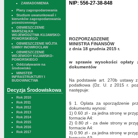
NIP: 556-27-38-848
ZAWIADOMIENIA
Plany zagospodarowania
Studium uwarunkowań i
kierunków zagospodarowania
przestrzennego
OBWIESZCZENIE
MARSZAŁKA
WOJEWÓDZTWA KUJAWSKO-
ROZPORZĄDZENIE
POMORSKIEGO
MINISTRA FINANSÓW
OBWIESZCZENIE WÓJTA
GMINY INOWROCŁAW
z dnia 18 grudnia 2015 r.
OBWIESZCZENIE
WOJEWODY KUJAWSKO-
POMORSKIEGO
w sprawie wysokości opłaty z
Oddziaływanie na
dokumentów
środowisko
MINISTER
INFRASTRUKTURY I
Na podstawie art. 270b ustawy z
BUDOWNICTWA
podatkowa (Dz. U. z 2015 r. poz
następuje:
Decyzja Środowiskowa
Rok 2010
Rok 2011
§ 1. Oplata za sporządzenie pr
Rok 2012
dokumentu wynosi:
Rok 2013
1) 0.60 zł - za jedna stronę w prz
Rok 2014
formacie A4:
Rok 2015
2) 0.80 zł - za dwie strony w prz
Rok 2016
formacie A4:
Rok 2017
3) 0.90 zł - za jedna stronę w prz
formacie A3: