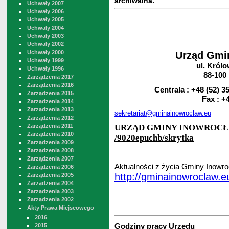
archiwalna.
Uchwały 2007
Uchwały 2006
Uchwały 2005
Uchwały 2004
Uchwały 2003
Uchwały 2002
Uchwały 2000
Urząd Gmi
Uchwały 1999
ul. Królo
Uchwały 1996
88-100
Zarządzenia 2017
Zarządzenia 2016
Centrala : +48 (52) 3
Zarządzenia 2015
Fax : +48 
Zarządzenia 2014
Zarządzenia 2013
sekretariat@gminainowroclaw.eu
Zarządzenia 2012
URZĄD GMINY INOWROC
Zarządzenia 2011
Zarządzenia 2010
/
9020epuchb
/skrytka
Zarządzenia 2009
Zarządzenia 2008
Zarządzenia 2007
Aktualności z życia Gminy Inowro
Zarządzenia 2006
http://gminainowroclaw.e
Zarządzenia 2005
Zarządzenia 2004
Zarządzenia 2003
Zarządzenia 2002
Akty Prawa Miejscowego
2016
Godziny pracy Urzędu
2015