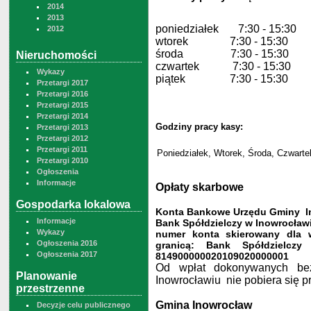
2014
2013
poniedzia
łek 7:30 - 15:30
2012
wtorek 7:30 - 15:30
środa 7:30 - 15:30
Nieruchomości
czwartek 7:30 - 15:30
Wykazy
piątek 7:30 - 15:30
Przetargi 2017
Przetargi 2016
Przetargi 2015
Przetargi 2014
Godziny pracy kasy:
Przetargi 2013
Przetargi 2012
Przetargi 2011
Poniedziałek, Wtorek, Środa, Czwartek
Przetargi 2010
Ogłoszenia
Informacje
Opłaty skarbowe
Gospodarka lokalowa
Konta Bankowe Urzędu Gminy I
Informacje
Bank Spółdzielczy w Inowrocław
Wykazy
numer konta skierowany dla 
Ogłoszenia 2016
granicą: Bank Spółdzielcz
Ogłoszenia 2017
814900000020109020000001
Od wpłat dokonywanych bez
Planowanie
Inowrocławiu nie pobiera się p
przestrzenne
Gmina Inowrocław
Decyzje celu publicznego