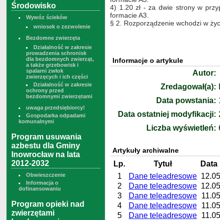
Środowisko
4) 1.20 zł - za dwie strony w prz
formacie A3.
Wywóz ścieków
§ 2. Rozporządzenie wchodzi w życi
wniosek o zezwolenie
Bezdomne zwierzęta
Działalność w zakresie
prowadzenia schronisk
dla bezdomnych zwierząt,
Informacje o artykule
a także grzebowisk i
spalarni zwłok
Autor:
zwierzęcych i ich części
Działalność w zakresie
Zredagował(a):
ochrony przed
bezdomnymi zwierzętami
Data powstania:
uwaga przedsiębiorcy!
Data ostatniej modyfikacji:
Gospodarka odpadami
komunalnymi
Liczba wyświetleń:
Program usuwania
azbestu dla Gminy
Artykuły archiwalne
Inowrocław na lata
2012-2032
Lp.
Tytuł
Data 
1
Dane teleadresowe
12.05
Obwieszczenie
Informacja o
2
Dane teleadresowe
12.05
dofinansowaniu
3
Dane teleadresowe
11.05
Program opieki nad
4
Dane teleadresowe
11.05
zwierzętami
5
Dane teleadresowe
11.05