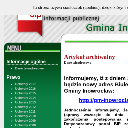
Ta strona używa ciasteczek (cookies), dzięki którym 
Artykuł archiwalny
Informacje ogólne
Dane teleadresowe
Dane teleadresowe
Prawo
Informujemy, iż z dniem
będzie nowy adres Biule
Uchwały 2017
Uchwały 2016
Gminy Inowrocław:
Uchwały 2015
Uchwały 2014
http://gm-inowrocl
Uchwały 2013
Uchwały 2012
Jednocześnie informujemy, że
Uchwały 2011
(sprawy wszczęte do dnia 
Uchwały 2010
zakończenia postępowania 
Uchwały 2009
Dotychczasowy portal BIP zo
Uchwały 2008