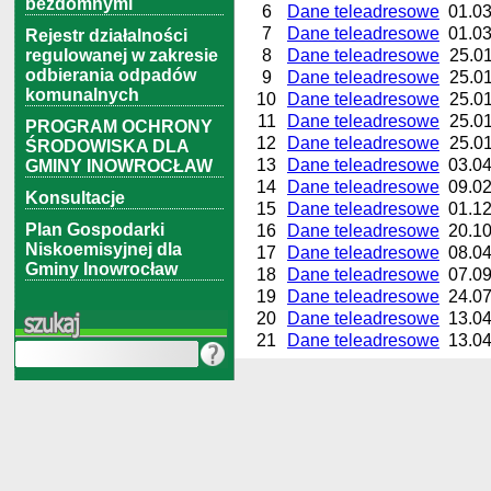
bezdomnymi
6
Dane teleadresowe
01.03
7
Dane teleadresowe
01.03
Rejestr działalności
8
Dane teleadresowe
25.01
regulowanej w zakresie
odbierania odpadów
9
Dane teleadresowe
25.01
komunalnych
10
Dane teleadresowe
25.01
11
Dane teleadresowe
25.01
PROGRAM OCHRONY
12
Dane teleadresowe
25.01
ŚRODOWISKA DLA
13
Dane teleadresowe
03.04
GMINY INOWROCŁAW
14
Dane teleadresowe
09.02
Konsultacje
15
Dane teleadresowe
01.12
Plan Gospodarki
16
Dane teleadresowe
20.10
Niskoemisyjnej dla
17
Dane teleadresowe
08.04
Gminy Inowrocław
18
Dane teleadresowe
07.09
19
Dane teleadresowe
24.07
20
Dane teleadresowe
13.04
21
Dane teleadresowe
13.04